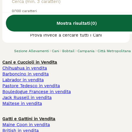
0/100 caratteri
Abbiamo trovato 0 Allevamento di Bobtail,
Mostra risultati
(
0
)
San Gennaro Vesuviano.
Prova invece a cercare tutti i Cani
Sezione Allevamenti
Cani
Bobtail
Campania
Città Metropolitana
Cani e Cuccioli in Vendita
Chihuahua in vendita
Barboncino in vendita
Labrador in vendita
Pastore Tedesco in vendita
Bouledogue Francese in vendita
Jack Russell in vendita
Maltese in vendita
Gatti e Gattini in Vendita
Maine Coon in vendita
British in vendita