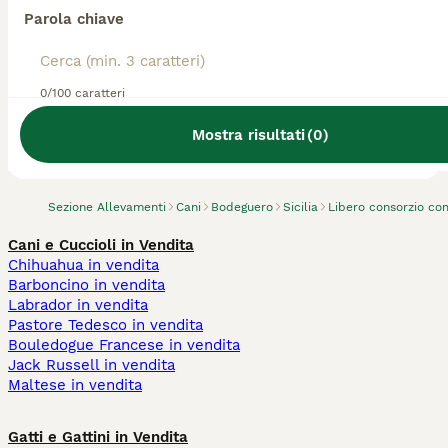
Parola chiave
0/100 caratteri
Abbiamo trovato 0 Allevamento di
Bodeguero, Ribera.
Mostra risultati
(
0
)
Prova invece a cercare tutti i Cani
Sezione Allevamenti
Cani
Bodeguero
Sicilia
Libero consorzio co
Cani e Cuccioli in Vendita
Chihuahua in vendita
Barboncino in vendita
Labrador in vendita
Pastore Tedesco in vendita
Bouledogue Francese in vendita
Jack Russell in vendita
Maltese in vendita
Gatti e Gattini in Vendita