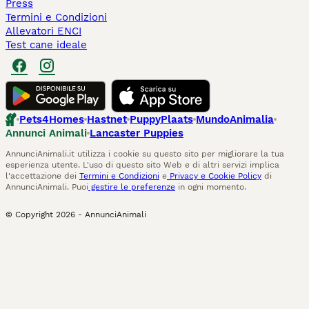
Press
Termini e Condizioni
Allevatori ENCI
Test cane ideale
Pets4Homes
Hastnet
PuppyPlaats
MundoAnimalia
Annunci Animali
Lancaster Puppies
AnnunciAnimali.it utilizza i cookie su questo sito per migliorare la tua
esperienza utente. L'uso di questo sito Web e di altri servizi implica
l'accettazione dei
Termini e Condizioni
e
Privacy e Cookie Policy
di
AnnunciAnimali. Puoi
gestire le preferenze
in ogni momento.
© Copyright
2026
-
AnnunciAnimali