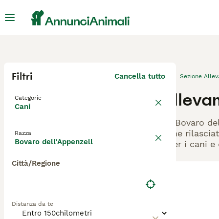
Filtri
Cancella tutto
Sezione Alle
Alleva
Categorie
Cani
Gli Bovaro de
viene rilascia
Razza
Bovaro dell'Appenzell
- per i cani e
Città/Regione
Distanza da te