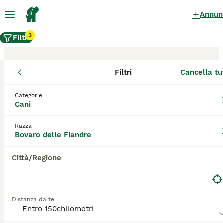
Annun
3
Filtri
Filtri
Cancella tu
Allevamento di Bovaro delle
Fiandre, Pordenone
Categorie
Cani
Gli Bovaro delle Fiandre allevatori certificati su
Razza
AnnunciAnimali sono titolari di Affisso. Questa
Bovaro delle Fiandre
denominazione viene rilasciata dalla Federazione
Cinologica Internazionale tramite l'ENCI - Ente
Città/Regione
Nazionale della Cinofilia Italiana - per i cani e da
diverse Associazioni Feline (per i gatti), dopo
l'accertamento di determinati requisiti.
Distanza da te