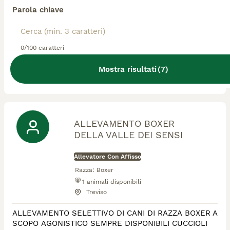
Allevatore Con Affisso
Parola chiave
Razza:
Boxer
1
animali disponibili
Montichiari
0/100 caratteri
ALLEVAMENTO AMATORIALE DI BRIXIA RICONOSCIUTO
Mostra risultati
(
7
)
ENCI PER LA SELEZIONE MORFOLOGICA E
CARATTERIALE DEL BOXER.
ALLEVAMENTO BOXER
DELLA VALLE DEI SENSI
Allevatore Con Affisso
Razza:
Boxer
1
animali disponibili
Treviso
ALLEVAMENTO SELETTIVO DI CANI DI RAZZA BOXER A
SCOPO AGONISTICO SEMPRE DISPONIBILI CUCCIOLI