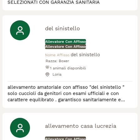
SELEZIONATI CON GARANZIA SANITARIA
del sinistello
Allevatore Con Affisso
Allevatore Con Affisso
del sinistello
Nome Affisso
Razza:
Boxer
1
animali disponibili
Loria
allevamento amatoriale con affisso "del sinistello "
solo cuccioli da genitori con esami ufficiali e con
carattere equilibrato . garantisco sanitariamente e
seguo i cuccioli nella crescita sono sempre disponibile
per un consiglio o semplice chiacchierata !
allevamento casa lucrezia
Allevatore Con Affisso