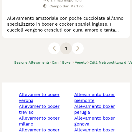
0
animali disponibili
Campo San Martino
Allevamento amatoriale con poche cucciolate all'anno
specializzato in boxer e cocker spaniel inglese. I
cuccioli vengono cresciuti con cura, amore e tanta
passione.
1
Sezione Allevamenti
Cani
Boxer
Veneto
Città Metropolitana di V
allevamento boxer
allevamento boxer
verona
piemonte
allevamento boxer
allevamento boxer
treviso
perugia
allevamento boxer
allevamento boxer
milano
genova
allevamento boxer
allevamento boxer