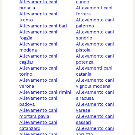
allevamento cani
cuneo
brescia
allevamenti cani
allevamento cani
ferrara
trento
allevamento cani
allevamento cani bari
palermo
allevamento cani
allevamento cani
foggia
sondrio
allevamento cani
allevamento cani
modena
pistoia
allevamento cani
allevamento cani
cagliari
potenza
allevamento cani
allevamenti cani
torino
catania
allevamento cani
allevamento cani
verona
vignola modena
allevamento cani rimini
allevamento cani
allevamento cani
siracusa
padova
allevamento cani
allevamento cani
varese
mortara pavia
allevamento cani
allevamento cani
sassari
catanzaro
allevamento cani
allevamento cani
abruzzo