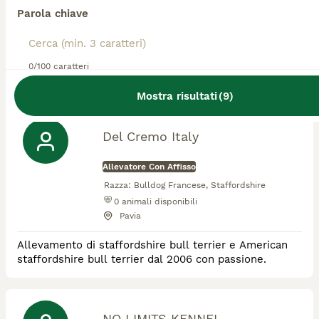
Parola chiave
Allevatore Con Affisso
Razza:
Bulldog Francese
1
animali disponibili
0/100 caratteri
Lomello
Mostra risultati
(
9
)
Del Cremo Italy
Allevatore Con Affisso
Razza:
Bulldog Francese, Staffordshire
0
animali disponibili
Pavia
Allevamento di staffordshire bull terrier e American
staffordshire bull terrier dal 2006 con passione.
NO LIMITS KENNEL