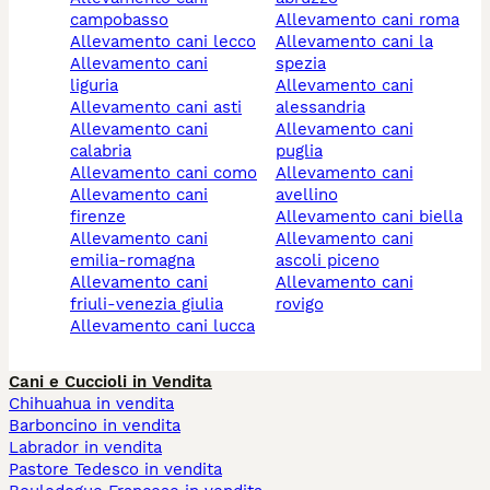
campobasso
allevamento cani roma
allevamento cani lecco
allevamento cani la
allevamento cani
spezia
liguria
allevamento cani
allevamento cani asti
alessandria
allevamento cani
allevamento cani
calabria
puglia
allevamento cani como
allevamento cani
allevamento cani
avellino
firenze
allevamento cani biella
allevamento cani
allevamento cani
emilia-romagna
ascoli piceno
allevamento cani
allevamento cani
friuli-venezia giulia
rovigo
allevamento cani lucca
Cani e Cuccioli in Vendita
Chihuahua in vendita
Barboncino in vendita
Labrador in vendita
Pastore Tedesco in vendita