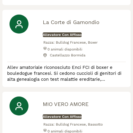
provincia di Varese. Addestramento cani e cuccioloni
In allevamento si effettuano test genetici sui
riproduttori per escludere patologie genetiche ai
cuccioli. I DNA sono depositati.
La Corte di Gamondio
Allevatore Con Affisso
Razza:
Bulldog Francese, Boxer
0
animali disponibili
Castellazzo Bormida
Allev amatoriale riconosciuto Enci FCI di boxer e
bouledogue francesi. Si cedono cuccioli di genitori di
alta genealogia con test malattie ereditarie,
cardiopatie . Soggetti visibili su app., proprietari dei
cuccioli seguiti anche dopo la consegna.
MIO VERO AMORE
Allevatore Con Affisso
Razza:
Bulldog Francese, Bassotto
0
animali disponibili