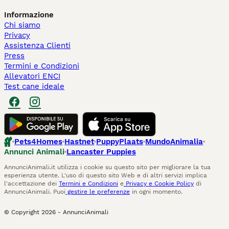
Informazione
Chi siamo
Privacy
Assistenza Clienti
Press
Termini e Condizioni
Allevatori ENCI
Test cane ideale
Pets4Homes
Hastnet
PuppyPlaats
MundoAnimalia
Annunci Animali
Lancaster Puppies
AnnunciAnimali.it utilizza i cookie su questo sito per migliorare la tua
esperienza utente. L'uso di questo sito Web e di altri servizi implica
l'accettazione dei
Termini e Condizioni
e
Privacy e Cookie Policy
di
AnnunciAnimali. Puoi
gestire le preferenze
in ogni momento.
© Copyright
2026
-
AnnunciAnimali