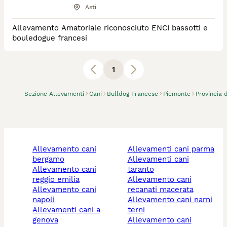
Asti
Allevamento Amatoriale riconosciuto ENCI bassotti e
bouledogue francesi
1
Sezione Allevamenti
Cani
Bulldog Francese
Piemonte
Provincia 
allevamento cani
allevamenti cani parma
bergamo
allevamenti cani
allevamento cani
taranto
reggio emilia
allevamento cani
allevamento cani
recanati macerata
napoli
allevamento cani narni
allevamenti cani a
terni
genova
allevamento cani