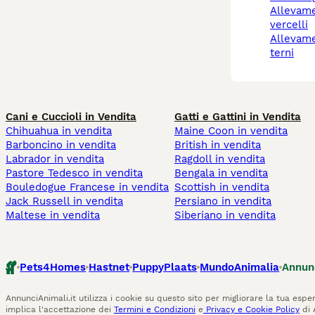
allevamento cani
vercelli
allevamento cani narni
terni
Cani e Cuccioli in Vendita
Gatti e Gattini in Vendita
Chihuahua in vendita
Maine Coon in vendita
Barboncino in vendita
British in vendita
Labrador in vendita
Ragdoll in vendita
Pastore Tedesco in vendita
Bengala in vendita
Bouledogue Francese in vendita
Scottish in vendita
Jack Russell in vendita
Persiano in vendita
Maltese in vendita
Siberiano in vendita
Pets4Homes
Hastnet
PuppyPlaats
MundoAnimalia
Annun
AnnunciAnimali.it utilizza i cookie su questo sito per migliorare la tua esper
implica l'accettazione dei
Termini e Condizioni
e
Privacy e Cookie Policy
di 