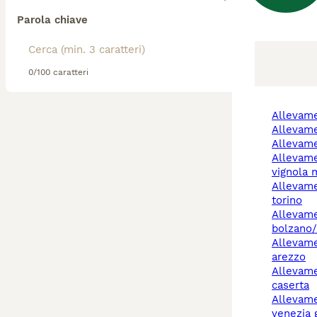
Parola chiave
0/100 caratteri
allevam
allevam
allevam
allevamento cani
vignola
allevamento cani chieri
torino
allevamento cani
bolzano
allevamento cani
arezzo
allevamento cani
caserta
allevamento cani friuli-
venezia g