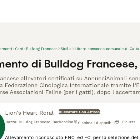
vamenti
Cani
Bulldog Francese
Sicilia
Libero consorzio comunale di Calta
ento di Bulldog Francese, 
rancese allevatori certificati su AnnunciAnimali son
la Federazione Cinologica Internazionale tramite l'EN
rse Associazioni Feline (per i gatti), dopo l'accerta
Lion's Heart Roral
Allevatore Con Affisso
Razza:
Bulldog Francese, Barboncino
Ficuzza
0
animali disponibili
Allevamento riconosciuto ENCI ed FCI per la selezione del Bulldog franc