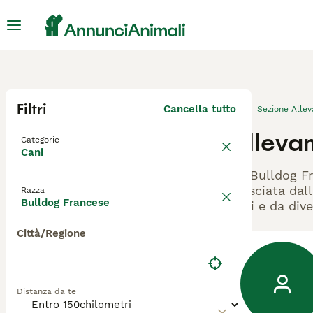
Filtri
Cancella tutto
Sezione Alle
Allevam
Categorie
Cani
Gli Bulldog F
rilasciata dal
Razza
Bulldog Francese
cani e da dive
Città/Regione
Distanza da te