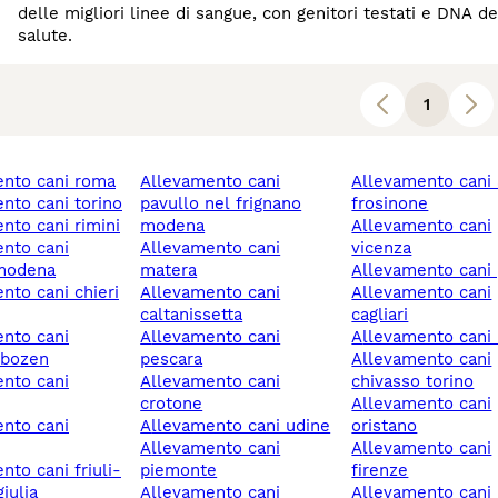
delle migliori linee di sangue, con genitori testati e DNA dep
salute.
1
ento cani roma
allevamento cani
allevamento cani alatri
ento cani torino
pavullo nel frignano
frosinone
ento cani rimini
modena
allevamento cani
allevamento cani
vicenza
 modena
matera
allevamento cani
allevamento cani
allevamento cani
caltanissetta
cagliari
allevamento cani
allevamento cani
/bozen
pescara
allevamento cani
allevamento cani
chivasso torino
crotone
allevamento cani
allevamento cani udine
oristano
allevamento cani
allevamento cani
piemonte
firenze
iulia
allevamento cani
allevamento cani