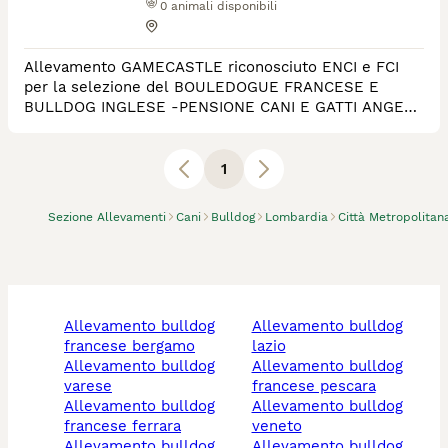
0
animali disponibili
Allevamento GAMECASTLE riconosciuto ENCI e FCI
per la selezione del BOULEDOGUE FRANCESE E
BULLDOG INGLESE -PENSIONE CANI E GATTI ANGERA
provincia di Varese. Addestramento cani e cuccioloni
In allevamento si effettuano test genetici sui
riproduttori per escludere patologie genetiche ai
1
cuccioli. I DNA sono depositati.
Sezione Allevamenti
Cani
Bulldog
Lombardia
Città Metropolitan
allevamento bulldog
allevamento bulldog
francese bergamo
lazio
allevamento bulldog
allevamento bulldog
varese
francese pescara
allevamento bulldog
allevamento bulldog
francese ferrara
veneto
allevamento bulldog
allevamento bulldog