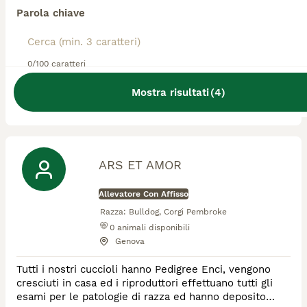
Allevatore Con Affisso
Parola chiave
Razza:
Bulldog
0
animali disponibili
Lumezzane
0/100 caratteri
Ho un allevamento amatoriale di bulldog inglesi con
Mostra risultati
(
4
)
affisso Enci. Ne ho 10 in casa, dagli 11 anni arrivando ai
più piccoli di poco più di un anno. Veniteci a trovare e
potrete interagire con i cuccioli e i grandi. Vi prendere
tanti baci e abbracci😍💪
ARS ET AMOR
Allevatore Con Affisso
Razza:
Bulldog, Corgi Pembroke
0
animali disponibili
Genova
Tutti i nostri cuccioli hanno Pedigree Enci, vengono
cresciuti in casa ed i riproduttori effettuano tutti gli
esami per le patologie di razza ed hanno deposito