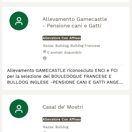
Allevamento Gamecastle
- Pensione cani e Gatti
Allevatore Con Affisso
Razza:
Bulldog, Bulldog Francese
0
animali disponibili
Allevamento GAMECASTLE riconosciuto ENCI e FCI
per la selezione del BOULEDOGUE FRANCESE E
BULLDOG INGLESE -PENSIONE CANI E GATTI ANGERA
provincia di Varese. Addestramento cani e cuccioloni
In allevamento si effettuano test genetici sui
riproduttori per escludere patologie genetiche ai
cuccioli. I DNA sono depositati.
Casal de’ Mostri
Allevatore Con Affisso
Razza:
Bulldog