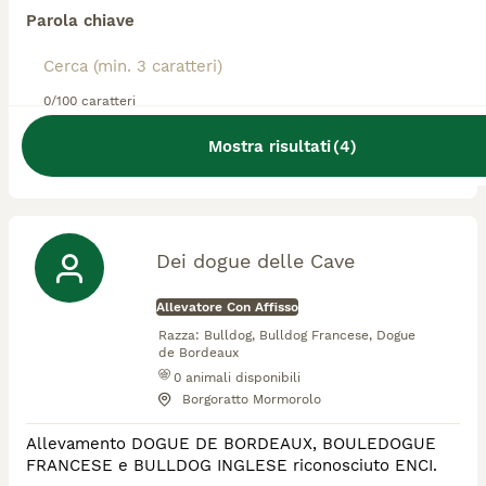
Allevatore Con Affisso
Parola chiave
Razza:
Bulldog
0
animali disponibili
Lumezzane
0/100 caratteri
Ho un allevamento amatoriale di bulldog inglesi con
Mostra risultati
(
4
)
affisso Enci. Ne ho 10 in casa, dagli 11 anni arrivando ai
più piccoli di poco più di un anno. Veniteci a trovare e
potrete interagire con i cuccioli e i grandi. Vi prendere
tanti baci e abbracci😍💪
Dei dogue delle Cave
Allevatore Con Affisso
Razza:
Bulldog, Bulldog Francese, Dogue
de Bordeaux
0
animali disponibili
Borgoratto Mormorolo
Allevamento DOGUE DE BORDEAUX, BOULEDOGUE
FRANCESE e BULLDOG INGLESE riconosciuto ENCI.