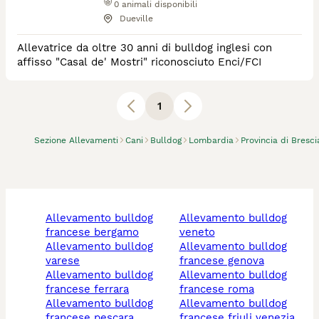
0
animali disponibili
Dueville
Allevatrice da oltre 30 anni di bulldog inglesi con
affisso "Casal de' Mostri" riconosciuto Enci/FCI
1
Sezione Allevamenti
Cani
Bulldog
Lombardia
Provincia di Bresci
allevamento bulldog
allevamento bulldog
francese bergamo
veneto
allevamento bulldog
allevamento bulldog
varese
francese genova
allevamento bulldog
allevamento bulldog
francese ferrara
francese roma
allevamento bulldog
allevamento bulldog
francese pescara
francese friuli venezia