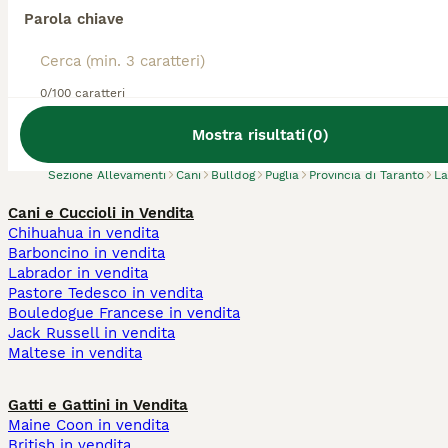
Parola chiave
Abbiamo trovato 0 Allevamento di Bulldog,
0/100 caratteri
Laterza.
Prova invece a cercare tutti i Cani
Mostra risultati
(
0
)
Sezione Allevamenti
Cani
Bulldog
Puglia
Provincia di Taranto
La
Cani e Cuccioli in Vendita
Chihuahua in vendita
Barboncino in vendita
Labrador in vendita
Pastore Tedesco in vendita
Bouledogue Francese in vendita
Jack Russell in vendita
Maltese in vendita
Gatti e Gattini in Vendita
Maine Coon in vendita
British in vendita