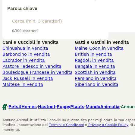
Parola chiave
0/100 caratteri
Cani e Cuccioli in Vendita
Gatti e Gattini in Vendita
Chihuahua in vendita
Maine Coon in vendita
Barboncino in vendita
British in vendita
Labrador in vendita
Ragdoll in vendita
Pastore Tedesco in vendita
Bengala in vendita
Bouledogue Francese in vendita
Scottish in vendita
Jack Russell in vendita
Persiano in vendita
Maltese in vendita
Siberiano in vendita
Pets4Homes
Hastnet
PuppyPlaats
MundoAnimalia
Annun
AnnunciAnimali.it utilizza i cookie su questo sito per migliorare la tua esper
implica l'accettazione dei
Termini e Condizioni
e
Privacy e Cookie Policy
di 
momento.