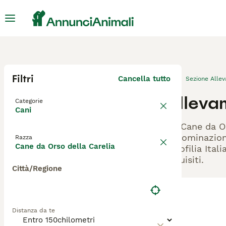
Filtri
Cancella tutto
Sezione Alle
Alleva
Categorie
Cani
Gli Cane da Or
denominazione
Razza
Cane da Orso della Carelia
Cinofilia Ital
requisiti.
Città/Regione
Distanza da te