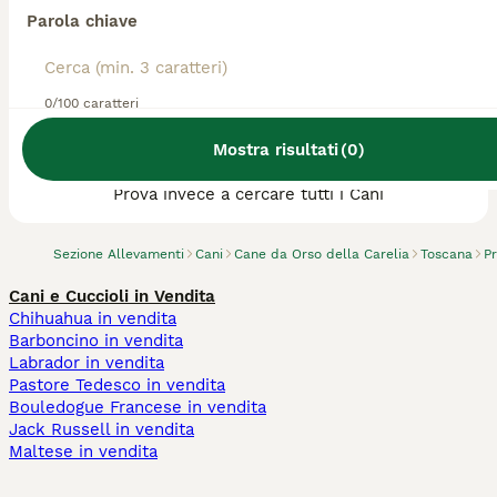
Parola chiave
0/100 caratteri
Abbiamo trovato 0 Allevamento di Cane da
Mostra risultati
(
0
)
Orso della Carelia, Bucine.
Prova invece a cercare tutti i Cani
Sezione Allevamenti
Cani
Cane da Orso della Carelia
Toscana
Pr
Cani e Cuccioli in Vendita
Chihuahua in vendita
Barboncino in vendita
Labrador in vendita
Pastore Tedesco in vendita
Bouledogue Francese in vendita
Jack Russell in vendita
Maltese in vendita