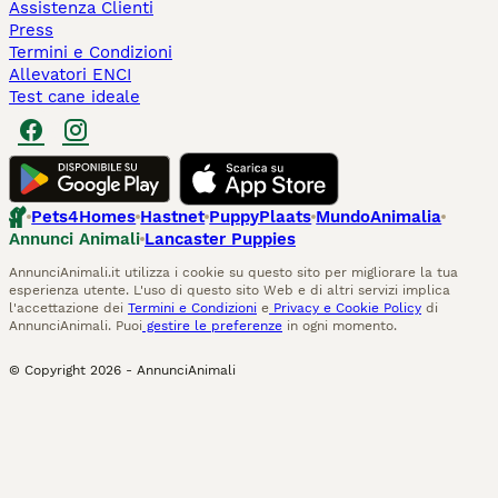
Assistenza Clienti
Press
Termini e Condizioni
Allevatori ENCI
Test cane ideale
Pets4Homes
Hastnet
PuppyPlaats
MundoAnimalia
Annunci Animali
Lancaster Puppies
AnnunciAnimali.it utilizza i cookie su questo sito per migliorare la tua
esperienza utente. L'uso di questo sito Web e di altri servizi implica
l'accettazione dei
Termini e Condizioni
e
Privacy e Cookie Policy
di
AnnunciAnimali. Puoi
gestire le preferenze
in ogni momento.
© Copyright
2026
-
AnnunciAnimali