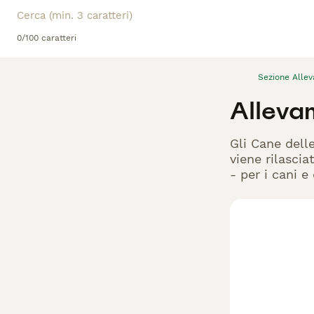
0/100 caratteri
Sezione Alle
Alleva
Gli Cane dell
viene rilascia
- per i cani e