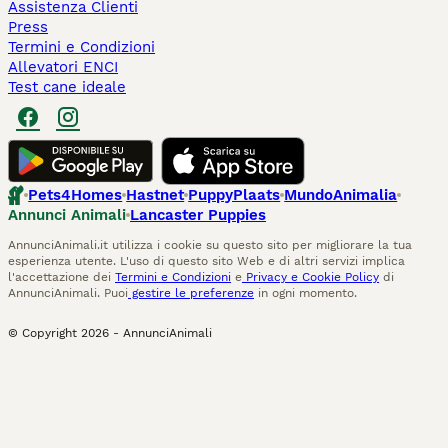
Assistenza Clienti
Press
Termini e Condizioni
Allevatori ENCI
Test cane ideale
Pets4Homes
Hastnet
PuppyPlaats
MundoAnimalia
Annunci Animali
Lancaster Puppies
AnnunciAnimali.it utilizza i cookie su questo sito per migliorare la tua
esperienza utente. L'uso di questo sito Web e di altri servizi implica
l'accettazione dei
Termini e Condizioni
e
Privacy e Cookie Policy
di
AnnunciAnimali. Puoi
gestire le preferenze
in ogni momento.
© Copyright
2026
-
AnnunciAnimali