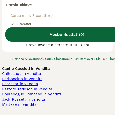
Parola chiave
0/100 caratteri
Abbiamo trovato 0 Allevamento di
Mostra risultati
(
0
)
Chesapeake Bay Retriever, Riesi.
Prova invece a cercare tutti i Cani
Sezione Allevamenti
Cani
Chesapeake Bay Retriever
Sicilia
Libe
Cani e Cuccioli in Vendita
Chihuahua in vendita
Barboncino in vendita
Labrador in vendita
Pastore Tedesco in vendita
Bouledogue Francese in vendita
Jack Russell in vendita
Maltese in vendita