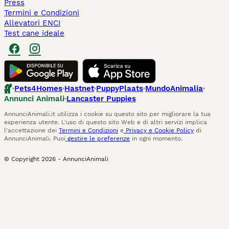
Press
Termini e Condizioni
Allevatori ENCI
Test cane ideale
Pets4Homes
Hastnet
PuppyPlaats
MundoAnimalia
Annunci Animali
Lancaster Puppies
AnnunciAnimali.it utilizza i cookie su questo sito per migliorare la tua
esperienza utente. L'uso di questo sito Web e di altri servizi implica
l'accettazione dei
Termini e Condizioni
e
Privacy e Cookie Policy
di
AnnunciAnimali. Puoi
gestire le preferenze
in ogni momento.
© Copyright
2026
-
AnnunciAnimali