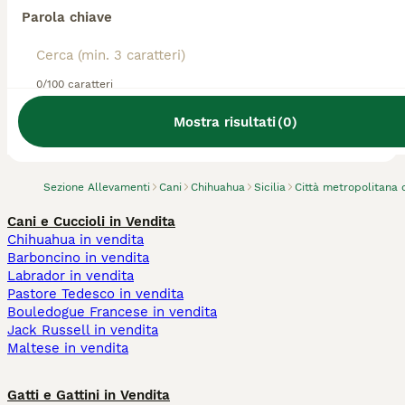
Parola chiave
0/100 caratteri
Abbiamo trovato 0 Allevamento di
Chihuahua, Messina.
Mostra risultati
(
0
)
Prova invece a cercare tutti i Cani
Sezione Allevamenti
Cani
Chihuahua
Sicilia
Città metropolitana 
Cani e Cuccioli in Vendita
Chihuahua in vendita
Barboncino in vendita
Labrador in vendita
Pastore Tedesco in vendita
Bouledogue Francese in vendita
Jack Russell in vendita
Maltese in vendita
Gatti e Gattini in Vendita