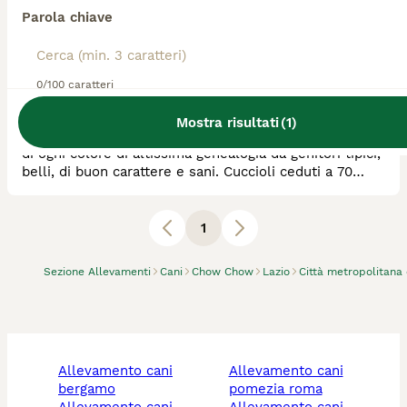
Parola chiave
Allevatore Con Affisso
Razza:
Chow Chow
0
animali disponibili
0/100 caratteri
Rieti
Mostra risultati
(
1
)
Allevamento riconosciuto ENCI-FCI; bellissimi cuccioli
di ogni colore di altissima genealogia da genitori tipici,
belli, di buon carattere e sani. Cuccioli ceduti a 70
giorni con sverminazioni, vaccini, microchip, pedigree,
contratto e info
1
Sezione Allevamenti
Cani
Chow Chow
Lazio
Città metropolitana
allevamento cani
allevamento cani
bergamo
pomezia roma
allevamento cani
allevamento cani