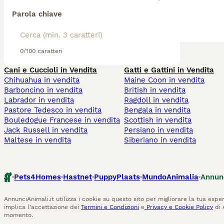
Parola chiave
0/100 caratteri
Cani e Cuccioli in Vendita
Gatti e Gattini in Vendita
Chihuahua in vendita
Maine Coon in vendita
Barboncino in vendita
British in vendita
Labrador in vendita
Ragdoll in vendita
Pastore Tedesco in vendita
Bengala in vendita
Bouledogue Francese in vendita
Scottish in vendita
Jack Russell in vendita
Persiano in vendita
Maltese in vendita
Siberiano in vendita
Pets4Homes
Hastnet
PuppyPlaats
MundoAnimalia
Annun
AnnunciAnimali.it utilizza i cookie su questo sito per migliorare la tua esper
implica l'accettazione dei
Termini e Condizioni
e
Privacy e Cookie Policy
di 
momento.