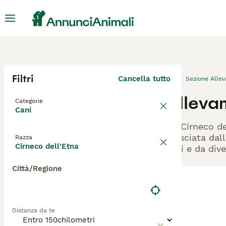
Filtri
Cancella tutto
Sezione Alle
Allevam
Categorie
Cani
Gli Cirneco d
rilasciata dal
Razza
Cirneco dell'Etna
cani e da dive
Città/Regione
Distanza da te