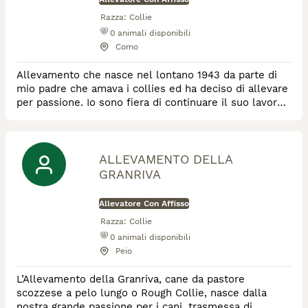
Razza:
Collie
0
animali disponibili
Como
Allevamento che nasce nel lontano 1943 da parte di
mio padre che amava i collies ed ha deciso di allevare
per passione. Io sono fiera di continuare il suo lavoro
facendo tesoro dei suoi insegnamenti. Alleviamo
collies nei tre colori, i nostri soggetti sono tutti testati
per le patologia della razza.
ALLEVAMENTO DELLA
GRANRIVA
Allevatore Con Affisso
Razza:
Collie
0
animali disponibili
Peio
L’Allevamento della Granriva, cane da pastore
scozzese a pelo lungo o Rough Collie, nasce dalla
nostra grande passione per i cani, trasmessa di