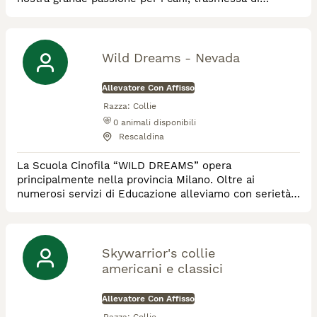
generazione in generazione. Fin dalla tenera età, la
nostra famiglia ha condiviso la vita con animali di ogni
tipo, tra cui cani e gatti. Il nostro primo cane, Pongo,
un meticcio dal cuore grande, ha segnato
Wild Dreams - Nevada
positivamente la nostra infanzia e adolescenza.
Allevatore Con Affisso
Razza:
Collie
0
animali disponibili
Rescaldina
La Scuola Cinofila “WILD DREAMS” opera
principalmente nella provincia Milano. Oltre ai
numerosi servizi di Educazione alleviamo con serietà
e passione il Pastore Scozzese a Pelo Lungo ed il
Pastore Olandese. Ottimi compagni di vita e sport!
Skywarrior's collie
americani e classici
Allevatore Con Affisso