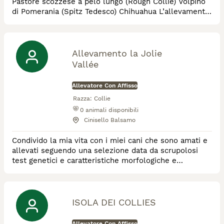
Pastore scozzese a pelo lungo (Rough Collie) Volpino
di Pomerania (Spitz Tedesco) Chihuahua L’allevamento
dispone solo di soggetti con Pedigree di ottima
genealogia. Basato in primo luogo sul rispetto del
benessere animale e dei criteri di selezione delle
migliori caratteristiche genetiche di ciascuna razza, le
Allevamento la Jolie
singole razze sono state scelte non sol
Vallée
Allevatore Con Affisso
Razza:
Collie
0
animali disponibili
Cinisello Balsamo
Condivido la mia vita con i miei cani che sono amati e
allevati seguendo una selezione data da scrupolosi
test genetici e caratteristiche morfologiche e
caratteriali tipiche delle razze che allevo Lhasa Apso e
Pastore scozzese a pelo lungo .
ISOLA DEI COLLIES
Allevatore Con Affisso