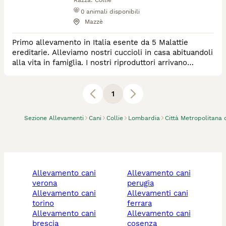
Razza:
Collie
0
animali disponibili
Mazzè
Primo allevamento in Italia esente da 5 Malattie
ereditarie. Alleviamo nostri cuccioli in casa abituandoli
alla vita in famiglia. I nostri riproduttori arrivano
dall'inghilterra e alleviamo collie classici e americani.
Attività cinofili
1
Sezione Allevamenti
Cani
Collie
Lombardia
Città Metropolitana 
allevamento cani
allevamento cani
verona
perugia
allevamento cani
allevamenti cani
torino
ferrara
allevamento cani
allevamento cani
brescia
cosenza