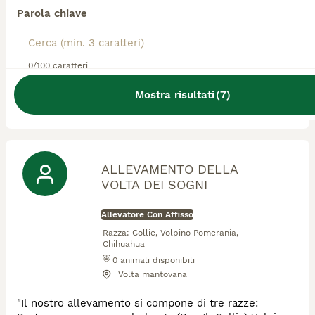
Allevatore Con Affisso
Parola chiave
Razza:
Collie, Bassotto, Levriero
1
animali disponibili
Albavilla
0/100 caratteri
allevamento con affisso ENCI e regolarmente
Mostra risultati
(
7
)
registrato in anagrafe. Gestione famigliare, cani vivono
in casa con altri cani e bambini
ALLEVAMENTO DELLA
VOLTA DEI SOGNI
Allevatore Con Affisso
Razza:
Collie, Volpino Pomerania,
Chihuahua
0
animali disponibili
Volta mantovana
"Il nostro allevamento si compone di tre razze: