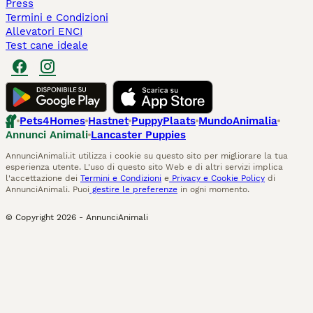
Press
Termini e Condizioni
Allevatori ENCI
Test cane ideale
Pets4Homes
Hastnet
PuppyPlaats
MundoAnimalia
Annunci Animali
Lancaster Puppies
AnnunciAnimali.it utilizza i cookie su questo sito per migliorare la tua
esperienza utente. L'uso di questo sito Web e di altri servizi implica
l'accettazione dei
Termini e Condizioni
e
Privacy e Cookie Policy
di
AnnunciAnimali. Puoi
gestire le preferenze
in ogni momento.
© Copyright
2026
-
AnnunciAnimali