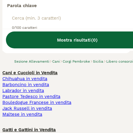
Parola chiave
0/100 caratteri
Abbiamo trovato 0 Allevamento di Corgi
Pembroke, Ribera.
Mostra risultati
(
0
)
Prova invece a cercare tutti i Cani
Sezione Allevamenti
Cani
Corgi Pembroke
Sicilia
Libero consorz
Cani e Cuccioli in Vendita
Chihuahua in vendita
Barboncino in vendita
Labrador in vendita
Pastore Tedesco in vendita
Bouledogue Francese in vendita
Jack Russell in vendita
Maltese in vendita
Gatti e Gattini in Vendita