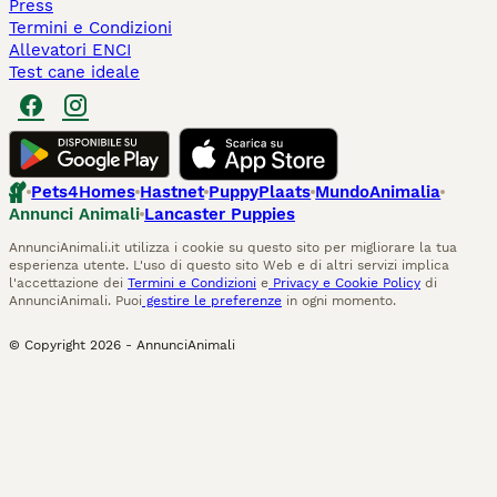
Press
Termini e Condizioni
Allevatori ENCI
Test cane ideale
Pets4Homes
Hastnet
PuppyPlaats
MundoAnimalia
Annunci Animali
Lancaster Puppies
AnnunciAnimali.it utilizza i cookie su questo sito per migliorare la tua
esperienza utente. L'uso di questo sito Web e di altri servizi implica
l'accettazione dei
Termini e Condizioni
e
Privacy e Cookie Policy
di
AnnunciAnimali. Puoi
gestire le preferenze
in ogni momento.
© Copyright
2026
-
AnnunciAnimali