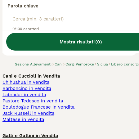
Parola chiave
0/100 caratteri
Abbiamo trovato 0 Allevamento di Corgi
Pembroke, Riesi.
Mostra risultati
(
0
)
Prova invece a cercare tutti i Cani
Sezione Allevamenti
Cani
Corgi Pembroke
Sicilia
Libero consorzi
Cani e Cuccioli in Vendita
Chihuahua in vendita
Barboncino in vendita
Labrador in vendita
Pastore Tedesco in vendita
Bouledogue Francese in vendita
Jack Russell in vendita
Maltese in vendita
Gatti e Gattini in Vendita