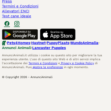
Press
Termini e Condizioni
Allevatori ENCI
Test cane ideale
Pets4Homes
Hastnet
PuppyPlaats
MundoAnimalia
Annunci Animali
Lancaster Puppies
AnnunciAnimali.it utilizza i cookie su questo sito per migliorare la tua
esperienza utente. L'uso di questo sito Web e di altri servizi implica
l'accettazione dei
Termini e Condizioni
e
Privacy e Cookie Policy
di
AnnunciAnimali. Puoi
gestire le preferenze
in ogni momento.
© Copyright
2026
-
AnnunciAnimali