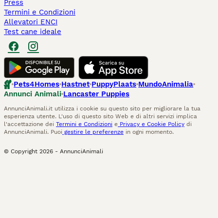
Press
Termini e Condizioni
Allevatori ENCI
Test cane ideale
Pets4Homes
Hastnet
PuppyPlaats
MundoAnimalia
Annunci Animali
Lancaster Puppies
AnnunciAnimali.it utilizza i cookie su questo sito per migliorare la tua
esperienza utente. L'uso di questo sito Web e di altri servizi implica
l'accettazione dei
Termini e Condizioni
e
Privacy e Cookie Policy
di
AnnunciAnimali. Puoi
gestire le preferenze
in ogni momento.
© Copyright
2026
-
AnnunciAnimali