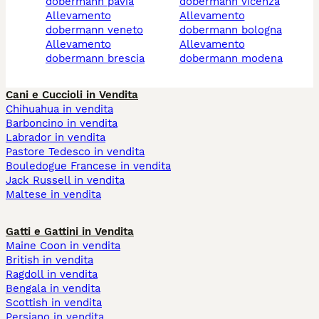
dobermann pavia
dobermann vicenza
allevamento
allevamento
dobermann veneto
dobermann bologna
allevamento
allevamento
dobermann brescia
dobermann modena
Cani e Cuccioli in Vendita
Chihuahua in vendita
Barboncino in vendita
Labrador in vendita
Pastore Tedesco in vendita
Bouledogue Francese in vendita
Jack Russell in vendita
Maltese in vendita
Gatti e Gattini in Vendita
Maine Coon in vendita
British in vendita
Ragdoll in vendita
Bengala in vendita
Scottish in vendita
Persiano in vendita