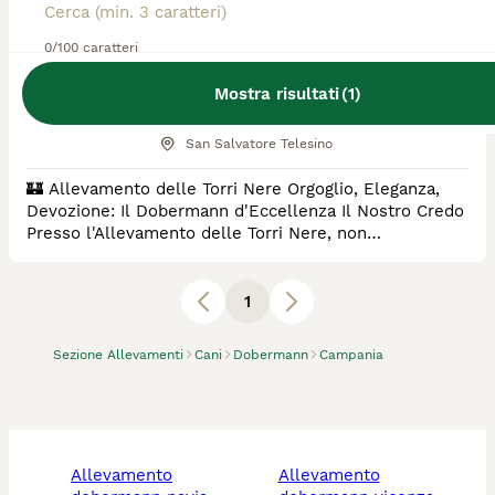
nere
0/100 caratteri
Allevatore Con Affisso
Mostra risultati
(
1
)
Razza:
Dobermann, Barbone
0
animali disponibili
San Salvatore Telesino
​🏰 Allevamento delle Torri Nere ​Orgoglio, Eleganza,
Devozione: Il Dobermann d'Eccellenza ​Il Nostro Credo
​Presso l'Allevamento delle Torri Nere, non
selezioniamo solo cani; forgiamo custodi della casa e
compagni di vita instancabili. Il Dobermann è, per noi,
l'apice dell'ingegneria canina: un perfetto equilibrio tra
1
potenza esplosiva e sensibilità estrema. ​Le nostre
"Torri" rappresentano la gu
Sezione Allevamenti
Cani
Dobermann
Campania
allevamento
allevamento