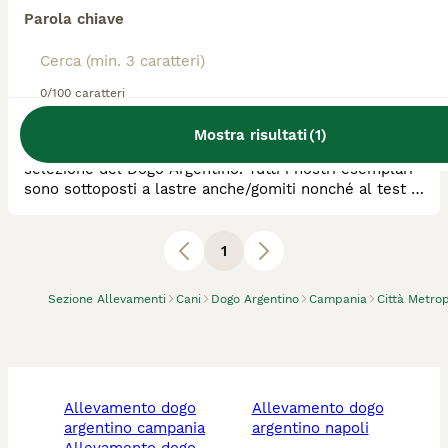
Parola chiave
Allevatore Con Affisso
Razza:
Dogo Argentino
0
animali disponibili
0/100 caratteri
Acerra
Mostra risultati
(
1
)
Allevamento cinotecnico mirato alla esclusiva
selezione del Dogo Argentino. Tutti i nostri esemplari
sono sottoposti a lastre anche/gomiti nonché al test di
Baer (esame cui vengono sottoposti tutti i cuccioli
entro i due mesi di vita).
1
Sezione Allevamenti
Cani
Dogo Argentino
Campania
Città Metrop
allevamento dogo
allevamento dogo
argentino campania
argentino napoli
allevamento dogo