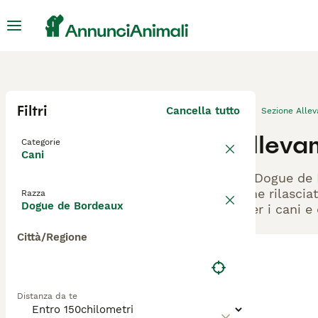
Filtri
Cancella tutto
Sezione Alle
Alleva
Categorie
Cani
Gli Dogue de 
viene rilascia
Razza
Dogue de Bordeaux
- per i cani e
Città/Regione
Distanza da te