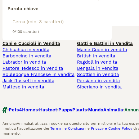
Parola chiave
0/100 caratteri
Cani e Cuccioli in Vendita
Gatti e Gattini in Vendita
Chihuahua in vendita
Maine Coon in vendita
Barboncino in vendita
British in vendita
Labrador in vendita
Ragdoll in vendita
Pastore Tedesco in vendita
Bengala in vendita
Bouledogue Francese in vendita
Scottish in vendita
Jack Russell in vendita
Persiano in vendita
Maltese in vendita
Siberiano in vendita
Pets4Homes
Hastnet
PuppyPlaats
MundoAnimalia
Annun
AnnunciAnimali.it utilizza i cookie su questo sito per migliorare la tua esper
implica l'accettazione dei
Termini e Condizioni
e
Privacy e Cookie Policy
di 
momento.