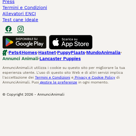
Press
Termini e Condizioni
Allevatori ENCI
Test cane ideale
Pets4Homes
Hastnet
PuppyPlaats
MundoAnimalia
Annunci Animali
Lancaster Puppies
AnnunciAnimali.it utilizza i cookie su questo sito per migliorare la tua
esperienza utente. L'uso di questo sito Web e di altri servizi implica
l'accettazione dei
Termini e Condizioni
e
Privacy e Cookie Policy
di
AnnunciAnimali. Puoi
gestire le preferenze
in ogni momento.
© Copyright
2026
-
AnnunciAnimali