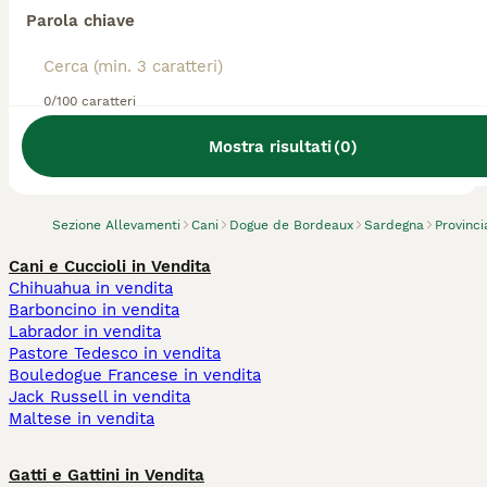
Parola chiave
0/100 caratteri
Abbiamo trovato 0 Allevamento di Dogue de
Bordeaux, Guspini.
Mostra risultati
(
0
)
Prova invece a cercare tutti i Cani
Sezione Allevamenti
Cani
Dogue de Bordeaux
Sardegna
Provinc
Cani e Cuccioli in Vendita
Chihuahua in vendita
Barboncino in vendita
Labrador in vendita
Pastore Tedesco in vendita
Bouledogue Francese in vendita
Jack Russell in vendita
Maltese in vendita
Gatti e Gattini in Vendita