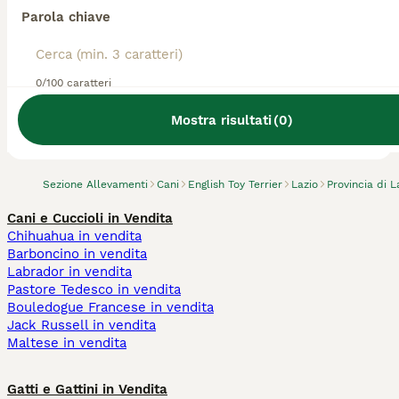
Parola chiave
0/100 caratteri
Abbiamo trovato 0 Allevamento di English
Toy Terrier, Priverno.
Mostra risultati
(
0
)
Prova invece a cercare tutti i Cani
Sezione Allevamenti
Cani
English Toy Terrier
Lazio
Provincia di L
Cani e Cuccioli in Vendita
Chihuahua in vendita
Barboncino in vendita
Labrador in vendita
Pastore Tedesco in vendita
Bouledogue Francese in vendita
Jack Russell in vendita
Maltese in vendita
Gatti e Gattini in Vendita