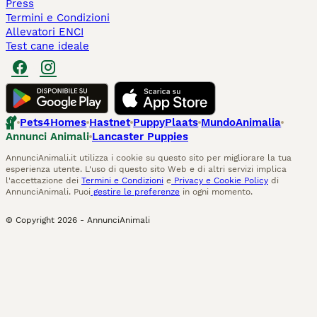
Press
Termini e Condizioni
Allevatori ENCI
Test cane ideale
Pets4Homes
Hastnet
PuppyPlaats
MundoAnimalia
Annunci Animali
Lancaster Puppies
AnnunciAnimali.it utilizza i cookie su questo sito per migliorare la tua
esperienza utente. L'uso di questo sito Web e di altri servizi implica
l'accettazione dei
Termini e Condizioni
e
Privacy e Cookie Policy
di
AnnunciAnimali. Puoi
gestire le preferenze
in ogni momento.
© Copyright
2026
-
AnnunciAnimali