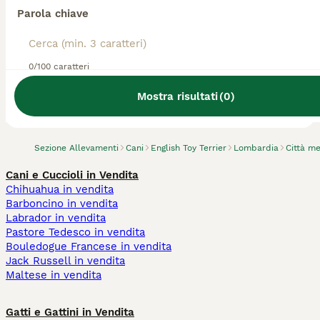
Parola chiave
0/100 caratteri
Abbiamo trovato 0 Allevamento di English
Toy Terrier, Paullo.
Mostra risultati
(
0
)
Prova invece a cercare tutti i Cani
Sezione Allevamenti
Cani
English Toy Terrier
Lombardia
Città me
Cani e Cuccioli in Vendita
Chihuahua in vendita
Barboncino in vendita
Labrador in vendita
Pastore Tedesco in vendita
Bouledogue Francese in vendita
Jack Russell in vendita
Maltese in vendita
Gatti e Gattini in Vendita