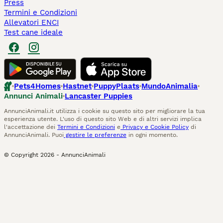
Press
Termini e Condizioni
Allevatori ENCI
Test cane ideale
Pets4Homes
Hastnet
PuppyPlaats
MundoAnimalia
Annunci Animali
Lancaster Puppies
AnnunciAnimali.it utilizza i cookie su questo sito per migliorare la tua
esperienza utente. L'uso di questo sito Web e di altri servizi implica
l'accettazione dei
Termini e Condizioni
e
Privacy e Cookie Policy
di
AnnunciAnimali. Puoi
gestire le preferenze
in ogni momento.
© Copyright
2026
-
AnnunciAnimali