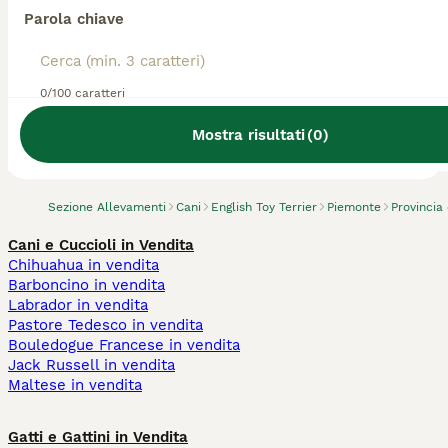
Parola chiave
0/100 caratteri
Abbiamo trovato 0 Allevamento di English
Toy Terrier, Bra.
Mostra risultati
(
0
)
Prova invece a cercare tutti i Cani
Sezione Allevamenti
Cani
English Toy Terrier
Piemonte
Provincia
Cani e Cuccioli in Vendita
Chihuahua in vendita
Barboncino in vendita
Labrador in vendita
Pastore Tedesco in vendita
Bouledogue Francese in vendita
Jack Russell in vendita
Maltese in vendita
Gatti e Gattini in Vendita