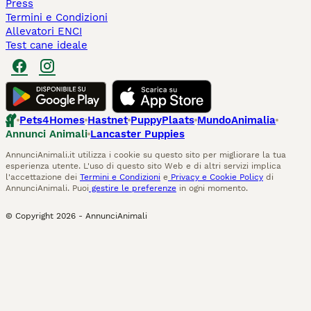
Press
Termini e Condizioni
Allevatori ENCI
Test cane ideale
Pets4Homes
Hastnet
PuppyPlaats
MundoAnimalia
Annunci Animali
Lancaster Puppies
AnnunciAnimali.it utilizza i cookie su questo sito per migliorare la tua
esperienza utente. L'uso di questo sito Web e di altri servizi implica
l'accettazione dei
Termini e Condizioni
e
Privacy e Cookie Policy
di
AnnunciAnimali. Puoi
gestire le preferenze
in ogni momento.
© Copyright
2026
-
AnnunciAnimali