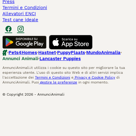
Press
Termini e Condizioni
Allevatori ENCI
Test cane ideale
Pets4Homes
Hastnet
PuppyPlaats
MundoAnimalia
Annunci Animali
Lancaster Puppies
AnnunciAnimali.it utilizza i cookie su questo sito per migliorare la tua
esperienza utente. L'uso di questo sito Web e di altri servizi implica
l'accettazione dei
Termini e Condizioni
e
Privacy e Cookie Policy
di
AnnunciAnimali. Puoi
gestire le preferenze
in ogni momento.
© Copyright
2026
-
AnnunciAnimali