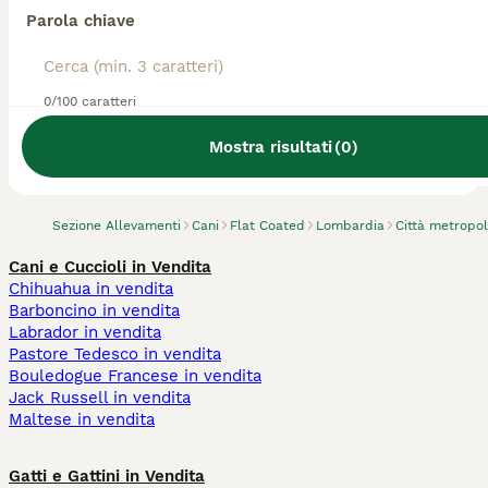
Parola chiave
0/100 caratteri
Abbiamo trovato 0 Allevamento di Flat
Coated, Sedriano.
Mostra risultati
(
0
)
Prova invece a cercare tutti i Cani
Sezione Allevamenti
Cani
Flat Coated
Lombardia
Città metropol
Cani e Cuccioli in Vendita
Chihuahua in vendita
Barboncino in vendita
Labrador in vendita
Pastore Tedesco in vendita
Bouledogue Francese in vendita
Jack Russell in vendita
Maltese in vendita
Gatti e Gattini in Vendita