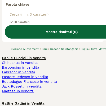
Parola chiave
0/100 caratteri
Abbiamo trovato 0 Allevamento di Gascon
Saintongeois, Bitritto.
Mostra risultati
(
0
)
Prova invece a cercare tutti i Cani
Sezione Allevamenti
Cani
Gascon Saintongeois
Puglia
Città Metr
Cani e Cuccioli in Vendita
Chihuahua in vendita
Barboncino in vendita
Labrador in vendita
Pastore Tedesco in vendita
Bouledogue Francese in vendita
Jack Russell in vendita
Maltese in vendita
Gatti e Gattini in Vendita