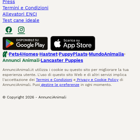
Press
Termini e Condizioni
Allevatori ENCI
Test cane ideale
Pets4Homes
Hastnet
PuppyPlaats
MundoAnimalia
Annunci Animali
Lancaster Puppies
AnnunciAnimali.it utilizza i cookie su questo sito per migliorare la tua
esperienza utente. L'uso di questo sito Web e di altri servizi implica
l'accettazione dei
Termini e Condizioni
e
Privacy e Cookie Policy
di
AnnunciAnimali. Puoi
gestire le preferenze
in ogni momento.
© Copyright
2026
-
AnnunciAnimali