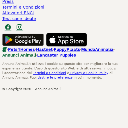
Press
Termini e Condizioni
Allevatori ENCI
Test cane ideale
Pets4Homes
Hastnet
PuppyPlaats
MundoAnimalia
Annunci Animali
Lancaster Puppies
AnnunciAnimali.it utilizza i cookie su questo sito per migliorare la tua
esperienza utente. L'uso di questo sito Web e di altri servizi implica
l'accettazione dei
Termini e Condizioni
e
Privacy e Cookie Policy
di
AnnunciAnimali. Puoi
gestire le preferenze
in ogni momento.
© Copyright
2026
-
AnnunciAnimali