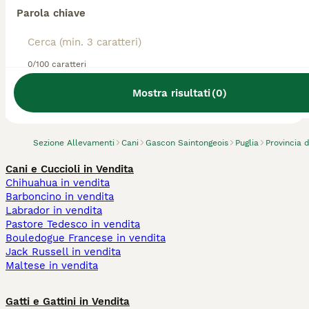
Parola chiave
0/100 caratteri
Abbiamo trovato 0 Allevamento di Gascon
Saintongeois, Statte.
Mostra risultati
(
0
)
Prova invece a cercare tutti i Cani
Sezione Allevamenti
Cani
Gascon Saintongeois
Puglia
Provincia 
Cani e Cuccioli in Vendita
Chihuahua in vendita
Barboncino in vendita
Labrador in vendita
Pastore Tedesco in vendita
Bouledogue Francese in vendita
Jack Russell in vendita
Maltese in vendita
Gatti e Gattini in Vendita