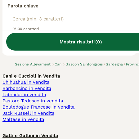
Parola chiave
0/100 caratteri
Abbiamo trovato 0 Allevamento di Gascon
Saintongeois, Guspini.
Mostra risultati
(
0
)
Prova invece a cercare tutti i Cani
Sezione Allevamenti
Cani
Gascon Saintongeois
Sardegna
Provin
Cani e Cuccioli in Vendita
Chihuahua in vendita
Barboncino in vendita
Labrador in vendita
Pastore Tedesco in vendita
Bouledogue Francese in vendita
Jack Russell in vendita
Maltese in vendita
Gatti e Gattini in Vendita