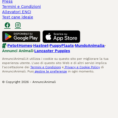
Press
Termini e Condizioni
Allevatori ENCI
Test cane ideale
Pets4Homes
Hastnet
PuppyPlaats
MundoAnimalia
Annunci Animali
Lancaster Puppies
AnnunciAnimali.it utilizza i cookie su questo sito per migliorare la tua
esperienza utente. L'uso di questo sito Web e di altri servizi implica
l'accettazione dei
Termini e Condizioni
e
Privacy e Cookie Policy
di
AnnunciAnimali. Puoi
gestire le preferenze
in ogni momento.
© Copyright
2026
-
AnnunciAnimali