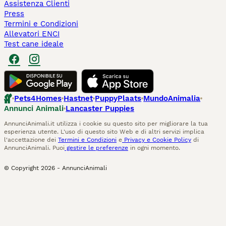
Assistenza Clienti
Press
Termini e Condizioni
Allevatori ENCI
Test cane ideale
Pets4Homes
Hastnet
PuppyPlaats
MundoAnimalia
Annunci Animali
Lancaster Puppies
AnnunciAnimali.it utilizza i cookie su questo sito per migliorare la tua
esperienza utente. L'uso di questo sito Web e di altri servizi implica
l'accettazione dei
Termini e Condizioni
e
Privacy e Cookie Policy
di
AnnunciAnimali. Puoi
gestire le preferenze
in ogni momento.
© Copyright
2026
-
AnnunciAnimali