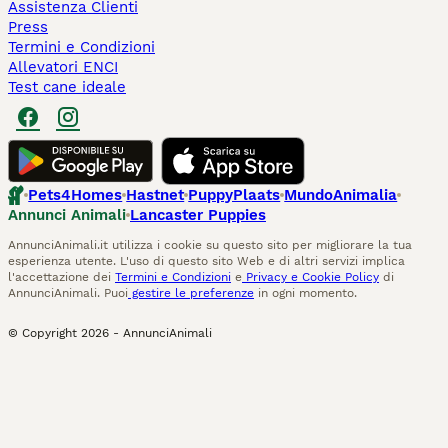
Assistenza Clienti
Press
Termini e Condizioni
Allevatori ENCI
Test cane ideale
Pets4Homes
Hastnet
PuppyPlaats
MundoAnimalia
Annunci Animali
Lancaster Puppies
AnnunciAnimali.it utilizza i cookie su questo sito per migliorare la tua
esperienza utente. L'uso di questo sito Web e di altri servizi implica
l'accettazione dei
Termini e Condizioni
e
Privacy e Cookie Policy
di
AnnunciAnimali. Puoi
gestire le preferenze
in ogni momento.
© Copyright
2026
-
AnnunciAnimali