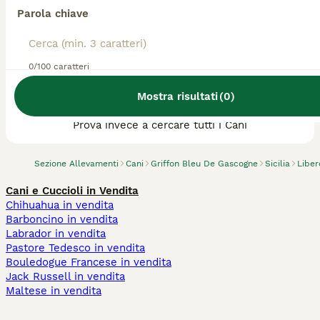
Parola chiave
0/100 caratteri
Abbiamo trovato 0 Allevamento di Griffon
Mostra risultati
(
0
)
Bleu De Gascogne, Ribera.
Prova invece a cercare tutti i Cani
Sezione Allevamenti
Cani
Griffon Bleu De Gascogne
Sicilia
Liber
Cani e Cuccioli in Vendita
Chihuahua in vendita
Barboncino in vendita
Labrador in vendita
Pastore Tedesco in vendita
Bouledogue Francese in vendita
Jack Russell in vendita
Maltese in vendita