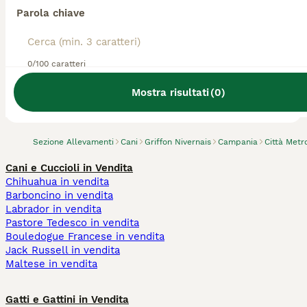
Parola chiave
0/100 caratteri
Abbiamo trovato 0 Allevamento di Griffon
Nivernais, Afragola.
Mostra risultati
(
0
)
Prova invece a cercare tutti i Cani
Sezione Allevamenti
Cani
Griffon Nivernais
Campania
Città Metr
Cani e Cuccioli in Vendita
Chihuahua in vendita
Barboncino in vendita
Labrador in vendita
Pastore Tedesco in vendita
Bouledogue Francese in vendita
Jack Russell in vendita
Maltese in vendita
Gatti e Gattini in Vendita