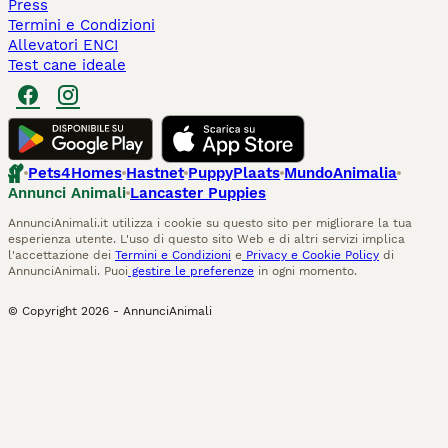
Press
Termini e Condizioni
Allevatori ENCI
Test cane ideale
Pets4Homes
Hastnet
PuppyPlaats
MundoAnimalia
Annunci Animali
Lancaster Puppies
AnnunciAnimali.it utilizza i cookie su questo sito per migliorare la tua
esperienza utente. L'uso di questo sito Web e di altri servizi implica
l'accettazione dei
Termini e Condizioni
e
Privacy e Cookie Policy
di
AnnunciAnimali. Puoi
gestire le preferenze
in ogni momento.
© Copyright
2026
-
AnnunciAnimali