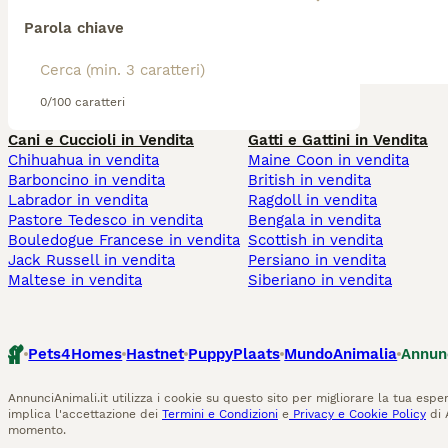
Parola chiave
0/100 caratteri
Cani e Cuccioli in Vendita
Gatti e Gattini in Vendita
Chihuahua in vendita
Maine Coon in vendita
Barboncino in vendita
British in vendita
Labrador in vendita
Ragdoll in vendita
Pastore Tedesco in vendita
Bengala in vendita
Bouledogue Francese in vendita
Scottish in vendita
Jack Russell in vendita
Persiano in vendita
Maltese in vendita
Siberiano in vendita
Pets4Homes
Hastnet
PuppyPlaats
MundoAnimalia
Annun
AnnunciAnimali.it utilizza i cookie su questo sito per migliorare la tua esper
implica l'accettazione dei
Termini e Condizioni
e
Privacy e Cookie Policy
di 
momento.