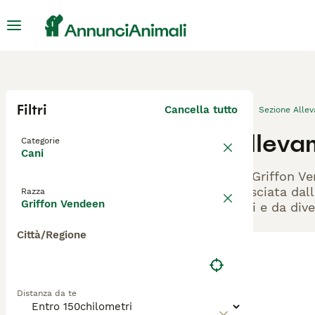
Filtri
Cancella tutto
Sezione Alle
Alleva
Categorie
Cani
Gli Griffon V
rilasciata dal
Razza
Griffon Vendeen
cani e da dive
Città/Regione
Distanza da te