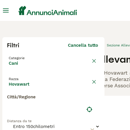
Filtri
Cancella tutto
Sezione Alle
Alleva
Categorie
Cani
Gli Hovawart 
dalla Federazi
Razza
Hovawart
diverse Associ
Città/Regione
Distanza da te