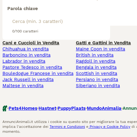
Parola chiave
0/100 caratteri
Cani e Cuccioli in Vendita
Gatti e Gattini in Vendita
Chihuahua in vendita
Maine Coon in vendita
Barboncino in vendita
British in vendita
Labrador in vendita
Ragdoll in vendita
Pastore Tedesco in vendita
Bengala in vendita
Bouledogue Francese in vendita
Scottish in vendita
Jack Russell in vendita
Persiano in vendita
Maltese in vendita
Siberiano in vendita
Pets4Homes
Hastnet
PuppyPlaats
MundoAnimalia
Annun
AnnunciAnimali.it utilizza i cookie su questo sito per migliorare la tua esper
implica l'accettazione dei
Termini e Condizioni
e
Privacy e Cookie Policy
di 
momento.