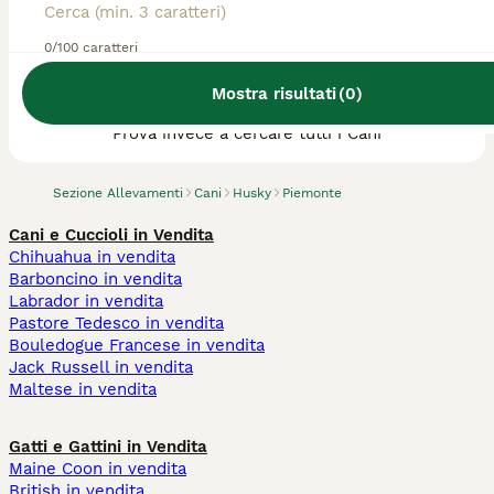
0/100 caratteri
Abbiamo trovato 0 Allevamento di Husky,
Mostra risultati
(
0
)
Piemonte.
Prova invece a cercare tutti i Cani
Sezione Allevamenti
Cani
Husky
Piemonte
Cani e Cuccioli in Vendita
Chihuahua in vendita
Barboncino in vendita
Labrador in vendita
Pastore Tedesco in vendita
Bouledogue Francese in vendita
Jack Russell in vendita
Maltese in vendita
Gatti e Gattini in Vendita
Maine Coon in vendita
British in vendita