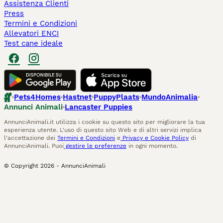
Assistenza Clienti
Press
Termini e Condizioni
Allevatori ENCI
Test cane ideale
Pets4Homes
Hastnet
PuppyPlaats
MundoAnimalia
Annunci Animali
Lancaster Puppies
AnnunciAnimali.it utilizza i cookie su questo sito per migliorare la tua
esperienza utente. L'uso di questo sito Web e di altri servizi implica
l'accettazione dei
Termini e Condizioni
e
Privacy e Cookie Policy
di
AnnunciAnimali. Puoi
gestire le preferenze
in ogni momento.
© Copyright
2026
-
AnnunciAnimali