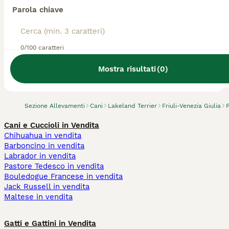
Parola chiave
0/100 caratteri
Abbiamo trovato 0 Allevamento di Lakeland
Terrier, Pordenone.
Mostra risultati
(
0
)
Prova invece a cercare tutti i Cani
Sezione Allevamenti
Cani
Lakeland Terrier
Friuli-Venezia Giulia
Cani e Cuccioli in Vendita
Chihuahua in vendita
Barboncino in vendita
Labrador in vendita
Pastore Tedesco in vendita
Bouledogue Francese in vendita
Jack Russell in vendita
Maltese in vendita
Gatti e Gattini in Vendita