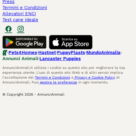
Press
Termini e Condizioni
Allevatori ENCI
Test cane ideale
Pets4Homes
Hastnet
PuppyPlaats
MundoAnimalia
Annunci Animali
Lancaster Puppies
AnnunciAnimali.it utilizza i cookie su questo sito per migliorare la tua
esperienza utente. L'uso di questo sito Web e di altri servizi implica
l'accettazione dei
Termini e Condizioni
e
Privacy e Cookie Policy
di
AnnunciAnimali. Puoi
gestire le preferenze
in ogni momento.
© Copyright
2026
-
AnnunciAnimali