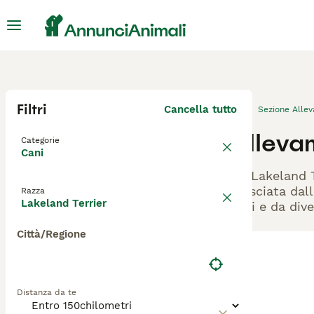
Filtri
Cancella tutto
Sezione Alle
Allevam
Categorie
Cani
Gli Lakeland 
rilasciata dal
Razza
Lakeland Terrier
cani e da dive
Città/Regione
Distanza da te