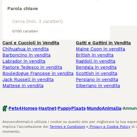
Parola chiave
0/100 caratteri
Cani e Cuccioli in Vendita
Gatti e Gattini in Vendita
Chihuahua in vendita
Maine Coon in vendita
Barboncino in vendita
British in vendita
Labrador in vendita
Ragdoll in vendita
Pastore Tedesco in vendita
Bengala in vendita
Bouledogue Francese in vendita
Scottish in vendita
Jack Russell in vendita
Persiano in vendita
Maltese in vendita
Siberiano in vendita
Pets4Homes
Hastnet
PuppyPlaats
MundoAnimalia
Annun
AnnunciAnimali.it utilizza i cookie su questo sito per migliorare la tua esper
implica l'accettazione dei
Termini e Condizioni
e
Privacy e Cookie Policy
di 
momento.