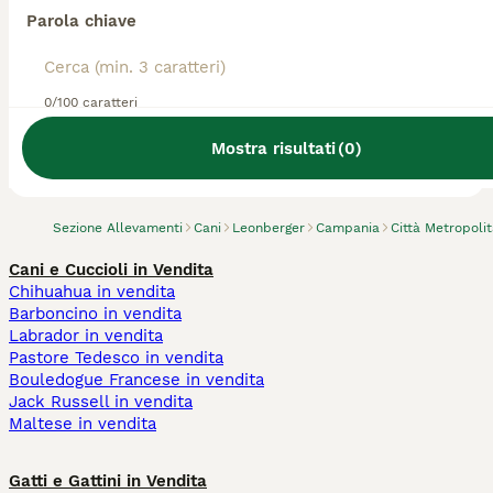
Parola chiave
0/100 caratteri
Abbiamo trovato 0 Allevamento di
Leonberger, Portici.
Mostra risultati
(
0
)
Prova invece a cercare tutti i Cani
Sezione Allevamenti
Cani
Leonberger
Campania
Città Metropoli
Cani e Cuccioli in Vendita
Chihuahua in vendita
Barboncino in vendita
Labrador in vendita
Pastore Tedesco in vendita
Bouledogue Francese in vendita
Jack Russell in vendita
Maltese in vendita
Gatti e Gattini in Vendita