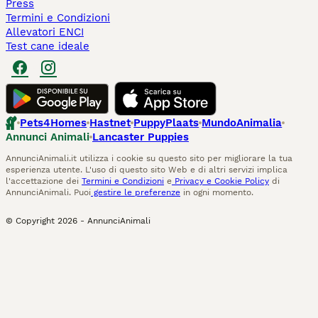
Press
Termini e Condizioni
Allevatori ENCI
Test cane ideale
Pets4Homes
Hastnet
PuppyPlaats
MundoAnimalia
Annunci Animali
Lancaster Puppies
AnnunciAnimali.it utilizza i cookie su questo sito per migliorare la tua
esperienza utente. L'uso di questo sito Web e di altri servizi implica
l'accettazione dei
Termini e Condizioni
e
Privacy e Cookie Policy
di
AnnunciAnimali. Puoi
gestire le preferenze
in ogni momento.
© Copyright
2026
-
AnnunciAnimali