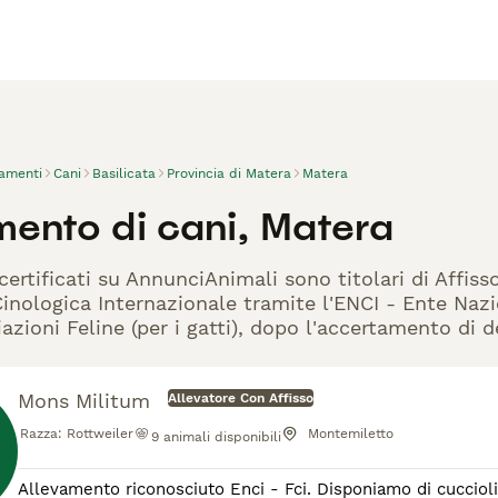
vamenti
Cani
Basilicata
Provincia di Matera
Matera
mento di cani, Matera
 certificati su AnnunciAnimali sono titolari di Affi
nologica Internazionale tramite l'ENCI - Ente Nazion
azioni Feline (per i gatti), dopo l'accertamento di d
Mons Militum
Allevatore Con Affisso
Razza:
Rottweiler
Montemiletto
9
animali disponibili
Allevamento riconosciuto Enci - Fci. Disponiamo di cuccioli se