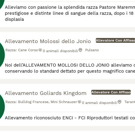
Alleviamo con passione la splendida razza Pastore Maremma
prestigiose e distinte linee di sangue della razza, dopo i 18
displasia
Allevamento Molossi dello Jonio
Allevatore Con Affiss
Razza:
Cane Corso
Pulsano
0
animali disponibili
Noi dell’ALLEVAMENTO MOLLOSI DELLO JONIO alleviamo ques
conservando lo standard dettato per questo magnifico cane
Allevamento Goliards Kingdom
Allevatore Con Affisso
Razza:
Bulldog Francese, Mini Schnauzer
Taran
0
animali disponibili
Allevamento riconosciuto ENCI - FCI Riproduttori testati co