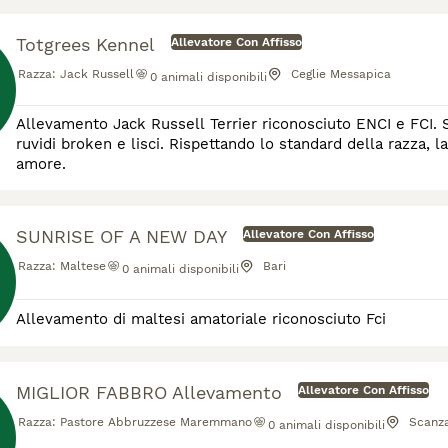
Totgrees Kennel
Allevatore Con Affisso
Razza:
Jack Russell
Ceglie Messapica
0
animali disponibili
Allevamento Jack Russell Terrier riconosciuto ENCI e FCI. Se
ruvidi broken e lisci. Rispettando lo standard della razza, la
amore.
SUNRISE OF A NEW DAY
Allevatore Con Affisso
Razza:
Maltese
Bari
0
animali disponibili
Allevamento di maltesi amatoriale riconosciuto Fci
MIGLIOR FABBRO Allevamento
Allevatore Con Affisso
Razza:
Pastore Abbruzzese Maremmano
Scanz
0
animali disponibili