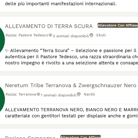
delle più importanti manifestazioni internazionali.
ALLEVAMENTO DI TERRA SCURA
Allevatore Con Affisso
Razza:
Pastore Tedesco
Eboli
2
animali disponibili
✨ Allevamento “Terra Scura” – Selezione e passione per il Pastore Tedesco ✨ “Terra 
autentica per il Pastore Tedesco, una razza straordinaria ch
nostro impegno è rivolto a una selezione attenta e consapev
scegliamo riproduttori certificati, esenti dalle prin
Neretum Tribe Terranova & Zwergschnauzer Nero
Razza:
Terranova
Nardò
1
animali disponibili
ALLEVAMENTO TERRANOVA NERO, BIANCO NERO E MARRONE ri
caratteriale con gentitori testati per displasie anche e gomi
Allevatore Con Affisso