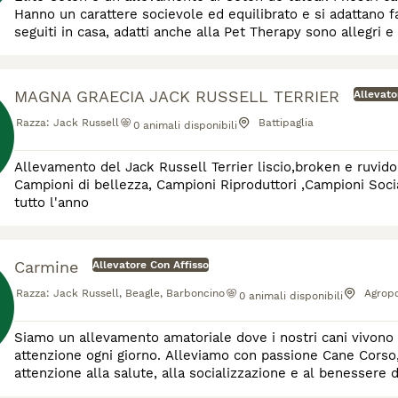
Hanno un carattere socievole ed equilibrato e si adattano fa
seguiti in casa, adatti anche alla Pet Therapy sono allegri e 
teneri come un cotone non perd
MAGNA GRAECIA JACK RUSSELL TERRIER
Allevato
Razza:
Jack Russell
Battipaglia
0
animali disponibili
Allevamento del Jack Russell Terrier liscio,broken e ruvido delle Migliori Linee di Sangue. Presenti in Allevamento
Campioni di bellezza, Campioni Riproduttori ,Campioni Sociali. Cucc
tutto l'anno
Carmine
Allevatore Con Affisso
Razza:
Jack Russell, Beagle, Barboncino
Agropo
0
animali disponibili
Siamo un allevamento amatoriale dove i nostri cani vivono 
attenzione ogni giorno. Alleviamo con passione Cane Corso
attenzione alla salute, alla socializzazione e al benessere d