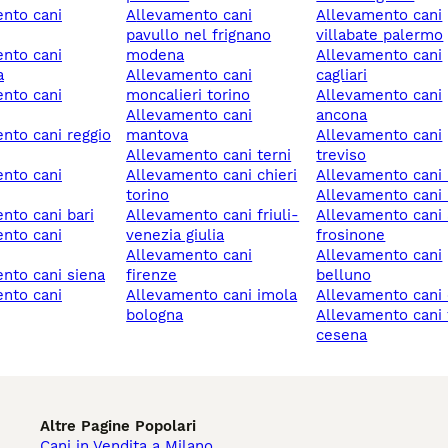
allevamento cani
allevamento cani
pavullo nel frignano
villabate palermo
modena
allevamento cani
a
allevamento cani
cagliari
moncalieri torino
allevamento cani
allevamento cani
ancona
mantova
allevamento cani
allevamento cani terni
treviso
allevamento cani chieri
allevamento cani 
torino
allevamento cani
ento cani bari
allevamento cani friuli-
allevamento cani alatri
venezia giulia
frosinone
allevamento cani
allevamento cani
ento cani siena
firenze
belluno
allevamento cani imola
allevamento can
bologna
allevamento cani forlì-
cesena
Altre Pagine Popolari
Cani in Vendita a Milano