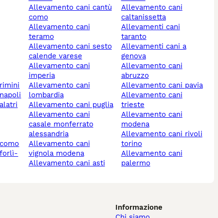
allevamento cani cantù
allevamento cani
como
caltanissetta
allevamento cani
allevamenti cani
teramo
taranto
allevamento cani sesto
allevamenti cani a
calende varese
genova
allevamento cani
allevamento cani
imperia
abruzzo
rimini
allevamento cani
allevamento cani pavia
 napoli
lombardia
allevamento cani
allevamento cani puglia
trieste
allevamento cani
allevamento cani
casale monferrato
modena
alessandria
allevamento cani rivoli
i como
allevamento cani
torino
vignola modena
allevamento cani
allevamento cani asti
palermo
Informazione
Chi siamo