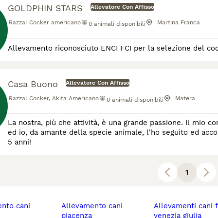
GOLDPHIN STARS
Allevatore Con Affisso
Razza:
Cocker americano
Martina Franca
0
animali disponibili
Casa Buono
Allevatore Con Affisso
Razza:
Cocker, Akita Americano
Matera
0
animali disponibili
La nostra, più che attività, è una grande passione. Il mio compagno Buono Carlo da 30 anni alleva Cocker Spaniel Inglese
ed io, da amante della specie animale, l'ho seguito ed ac
5 anni!
1
allevamento cani
allevamenti cani friuli
piacenza
venezia giulia