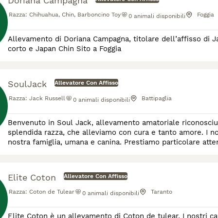
Doriana Campagna
Razza:
Chihuahua, Chin, Barboncino Toy
Foggia
0
animali disponibili
Allevamento di Doriana Campagna, titolare dell’affisso di Jar Of Hearts riconosciuto Enci/FCI Chihuahua pelo lungo/ pelo
corto e Japan Chin Sito a Foggia
SoulJack
Allevatore Con Affisso
Razza:
Jack Russell
Battipaglia
0
animali disponibili
Benvenuto in Soul Jack, allevamento amatoriale riconosciuto ENCI, nato da
splendida razza, che alleviamo con cura e tanto amore. I nos
nostra famiglia, umana e canina. Prestiamo particolare attenzione in merito alla salute, al benessere e al temperamento
dei piccolini, curandone anche la socializzazione
Elite Coton
Allevatore Con Affisso
Razza:
Coton de Tulear
Taranto
0
animali disponibili
Elite Coton è un allevamento di Coton de tulear. I nostri ca