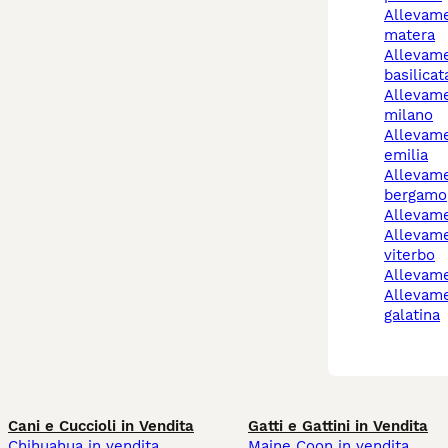
allevamento cani
matera
allevamento cani
basilicat
allevamento cani
milano
allevamento cani reggio
emilia
allevamento cani
bergamo
allevam
allevamento cani
viterbo
allevam
allevamento cani
galatina
Cani e Cuccioli in Vendita
Gatti e Gattini in Vendita
Chihuahua in vendita
Maine Coon in vendita