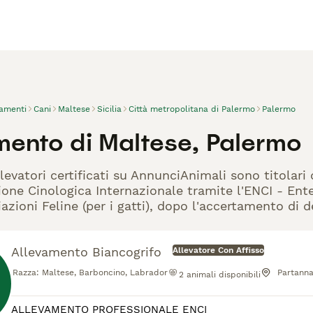
vamenti
Cani
Maltese
Sicilia
Città metropolitana di Palermo
Palermo
mento di Maltese, Palermo
levatori certificati su AnnunciAnimali sono titolari
one Cinologica Internazionale tramite l'ENCI - Ente 
azioni Feline (per i gatti), dopo l'accertamento di d
Allevamento Biancogrifo
Allevatore Con Affisso
Razza:
Maltese, Barboncino, Labrador
Partann
2
animali disponibili
ALLEVAMENTO PROFESSIONALE ENCI