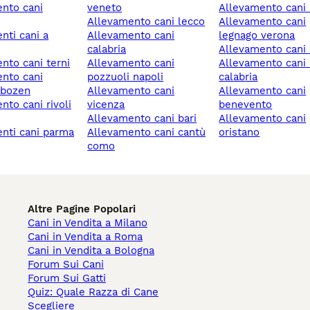
veneto
allevamento cani 
allevamento cani lecco
allevamento cani
allevamento cani
legnago verona
calabria
allevamento can
ento cani terni
allevamento cani
allevamento cani reggio
pozzuoli napoli
calabria
/bozen
allevamento cani
allevamento cani
vicenza
benevento
allevamento cani bari
allevamento cani
enti cani parma
allevamento cani cantù
oristano
como
Altre Pagine Popolari
Cani in Vendita a Milano
Cani in Vendita a Roma
Cani in Vendita a Bologna
Forum Sui Cani
Forum Sui Gatti
Quiz: Quale Razza di Cane
Scegliere