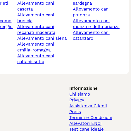
rieti
allevamento cani
sardegna
caserta
allevamento cani
allevamento cani
potenza
i como
brescia
allevamento cani
allevamento cani
monza e della brianza
recanati macerata
allevamento cani
allevamento cani siena
catanzaro
allevamento cani
emilia-romagna
allevamento cani
caltanissetta
Informazione
Chi siamo
Privacy
Assistenza Clienti
Press
Termini e Condizioni
Allevatori ENCI
Test cane ideale