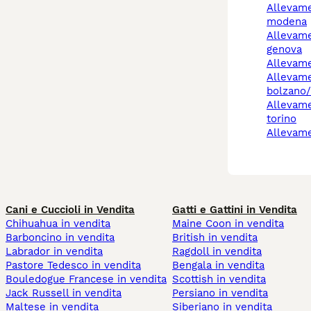
allevamento cani
modena
allevamenti cani a
genova
allevam
allevamento cani
bolzano
allevamento cani rivoli
torino
allevam
Cani e Cuccioli in Vendita
Gatti e Gattini in Vendita
Chihuahua in vendita
Maine Coon in vendita
Barboncino in vendita
British in vendita
Labrador in vendita
Ragdoll in vendita
Pastore Tedesco in vendita
Bengala in vendita
Bouledogue Francese in vendita
Scottish in vendita
Jack Russell in vendita
Persiano in vendita
Maltese in vendita
Siberiano in vendita