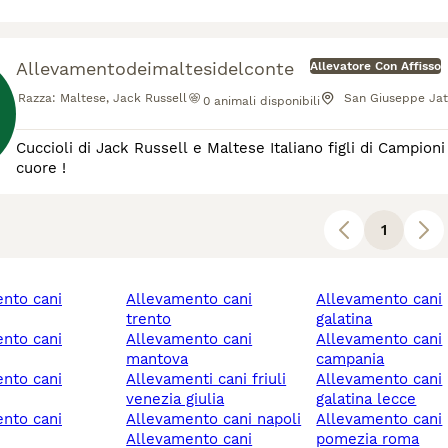
Allevamentodeimaltesidelconte
Allevatore Con Affisso
Razza:
Maltese, Jack Russell
San Giuseppe Ja
0
animali disponibili
Cuccioli di Jack Russell e Maltese Italiano figli di Campion
cuore !
1
allevamento cani
allevamento cani
trento
galatina
allevamento cani
allevamento cani
mantova
campania
allevamenti cani friuli
allevamento cani
venezia giulia
galatina lecce
allevamento cani napoli
allevamento cani
allevamento cani
pomezia roma