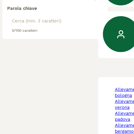
Parola chiave
0/100 caratteri
allevamento cani
bologna
allevamento cani
verona
allevamento cani
padova
allevamento cani
bergamo