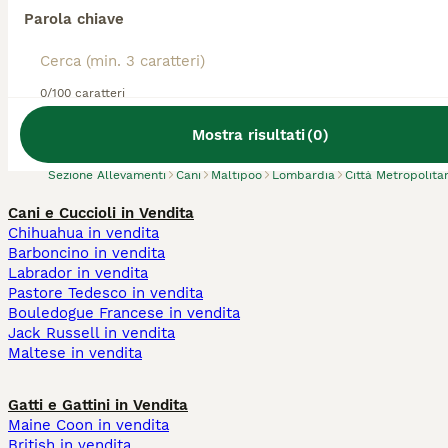
Parola chiave
Abbiamo trovato 0 Allevamento di Maltipoo,
0/100 caratteri
Inzago.
Prova invece a cercare tutti i Cani
Mostra risultati
(
0
)
Sezione Allevamenti
Cani
Maltipoo
Lombardia
Città Metropolita
Cani e Cuccioli in Vendita
Chihuahua in vendita
Barboncino in vendita
Labrador in vendita
Pastore Tedesco in vendita
Bouledogue Francese in vendita
Jack Russell in vendita
Maltese in vendita
Gatti e Gattini in Vendita
Maine Coon in vendita
British in vendita