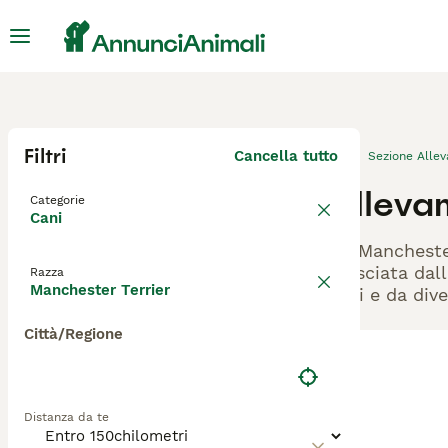
Filtri
Cancella tutto
Sezione Alle
Alleva
Categorie
Cani
Gli Mancheste
rilasciata dal
Razza
Manchester Terrier
cani e da dive
Città/Regione
Distanza da te