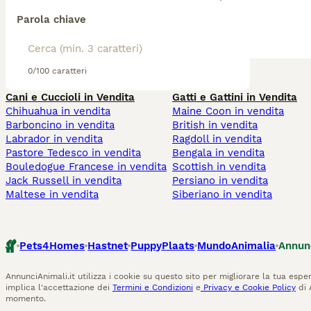
Parola chiave
0/100 caratteri
Cani e Cuccioli in Vendita
Gatti e Gattini in Vendita
Chihuahua in vendita
Maine Coon in vendita
Barboncino in vendita
British in vendita
Labrador in vendita
Ragdoll in vendita
Pastore Tedesco in vendita
Bengala in vendita
Bouledogue Francese in vendita
Scottish in vendita
Jack Russell in vendita
Persiano in vendita
Maltese in vendita
Siberiano in vendita
Pets4Homes
Hastnet
PuppyPlaats
MundoAnimalia
Annun
AnnunciAnimali.it utilizza i cookie su questo sito per migliorare la tua esper
implica l'accettazione dei
Termini e Condizioni
e
Privacy e Cookie Policy
di 
momento.