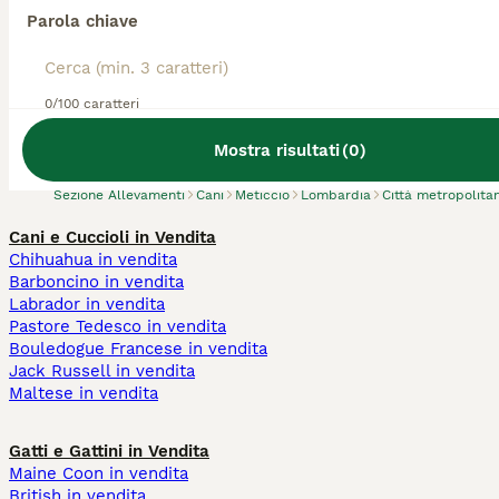
Parola chiave
Abbiamo trovato 0 Allevamento di Meticcio,
0/100 caratteri
Paullo.
Prova invece a cercare tutti i Cani
Mostra risultati
(
0
)
Sezione Allevamenti
Cani
Meticcio
Lombardia
Città metropolita
Cani e Cuccioli in Vendita
Chihuahua in vendita
Barboncino in vendita
Labrador in vendita
Pastore Tedesco in vendita
Bouledogue Francese in vendita
Jack Russell in vendita
Maltese in vendita
Gatti e Gattini in Vendita
Maine Coon in vendita
British in vendita