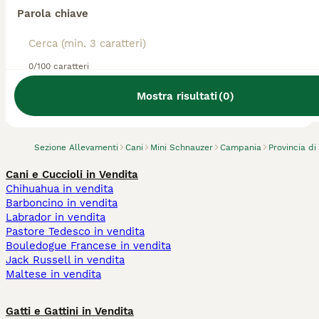
Parola chiave
0/100 caratteri
Abbiamo trovato 0 Allevamento di Mini
Schnauzer, Nocera Inferiore.
Mostra risultati
(
0
)
Prova invece a cercare tutti i Cani
Sezione Allevamenti
Cani
Mini Schnauzer
Campania
Provincia di
Cani e Cuccioli in Vendita
Chihuahua in vendita
Barboncino in vendita
Labrador in vendita
Pastore Tedesco in vendita
Bouledogue Francese in vendita
Jack Russell in vendita
Maltese in vendita
Gatti e Gattini in Vendita