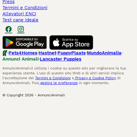
Press
Termini e Condizioni
Allevatori ENCI
Test cane ideale
Pets4Homes
Hastnet
PuppyPlaats
MundoAnimalia
Annunci Animali
Lancaster Puppies
AnnunciAnimali.it utilizza i cookie su questo sito per migliorare la tua
esperienza utente. L'uso di questo sito Web e di altri servizi implica
l'accettazione dei
Termini e Condizioni
e
Privacy e Cookie Policy
di
AnnunciAnimali. Puoi
gestire le preferenze
in ogni momento.
© Copyright
2026
-
AnnunciAnimali